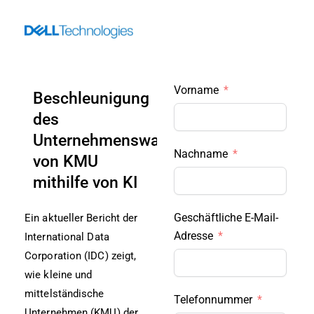
Skip
to
content
Vorname
Beschleunigung
des
Unternehmenswachstums
Nachname
von KMU
mithilfe von KI
Geschäftliche E-Mail-
Ein aktueller Bericht der
Adresse
International Data
Corporation (IDC) zeigt,
wie kleine und
mittelständische
Telefonnummer
Unternehmen (KMU) der