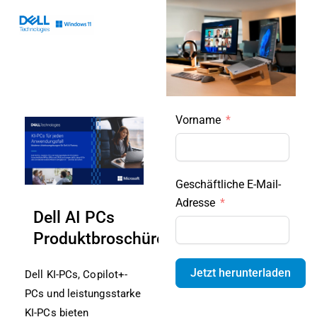
Skip
to
content
Vorname
Geschäftliche E-Mail-
Adresse
Dell AI PCs
Produktbroschüre
Jetzt herunterladen
Dell KI-PCs, Copilot+-
PCs und leistungsstarke
KI-PCs bieten