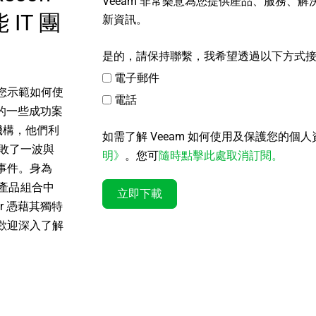
Veeam 非常樂意為您提供產品、服務、
 IT 團
新資訊。
是的，請保持聯繫，我希望透過以下方式
電子郵件
您示範如何使
電話
近期的一些成功案
機構，他們利
如需了解 Veeam 如何使用及保護您的個
並挫敗了一波與
明》
。您可
隨時點擊此處取消訂閱。
事件。身為
ium 產品組合中
立即下載
er 憑藉其獨特
歡迎深入了解