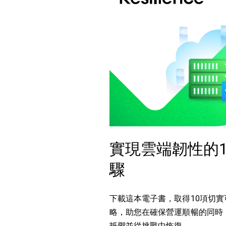
實現雲端韌性的1
驟
下載這本電子書，取得10項切實
略，助您在確保營運順暢的同時
抵禦並從挑戰中恢復。