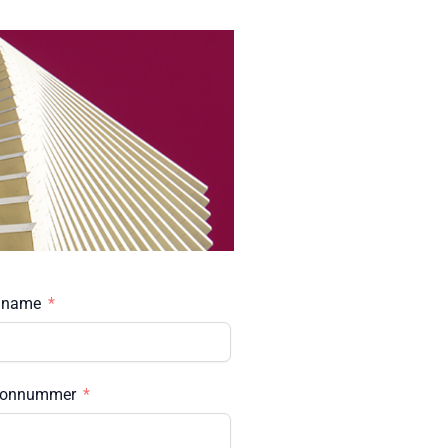
hname
fonnummer