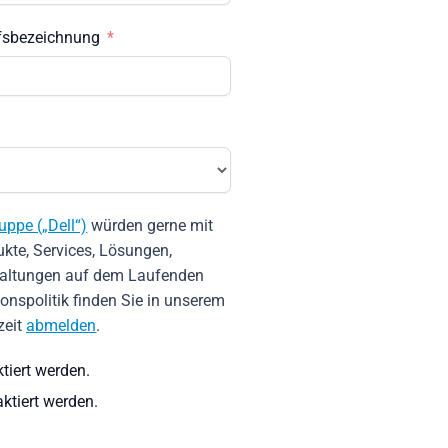
fsbezeichnung
ppe („Dell“)
würden
g
erne mit
ukte, Services, Lösungen,
taltungen auf dem Laufenden
ionspolitik finden Sie in unserem
zeit
abmelden
.
tiert werden.
aktiert werden.